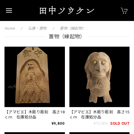
Home
仏像・置物
置物（縁起物）
置物（縁起物）
【アマビエ】木彫り彫刻 高さ18
【アマビエ】木彫り彫刻 高さ15
ｃｍ 在庫処分品
ｃｍ 在庫処分品
¥9,800
¥15,000
SOLD OUT