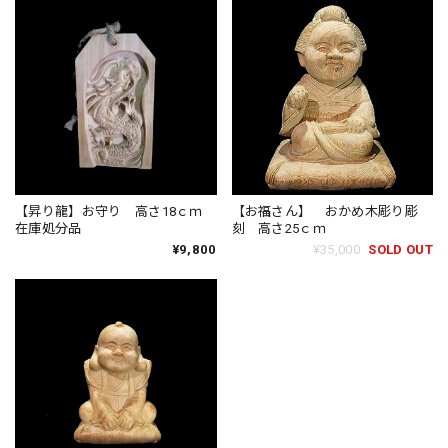
【昇り龍】お守り 高さ18ｃｍ
【お福さん】 おかめ木彫り彫
在庫処分品
刻 高さ25ｃｍ
¥9,800
¥35,000
SOLD OUT