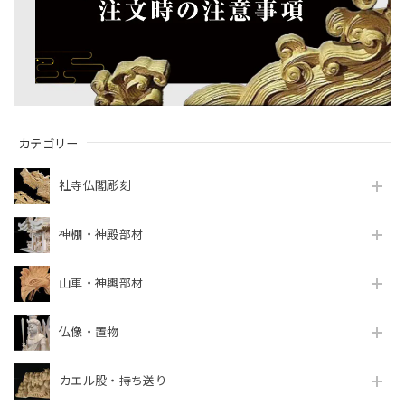
カテゴリー
社寺仏閣彫刻
神棚・神殿部材
山車・神輿部材
仏像・置物
カエル股・持ち送り