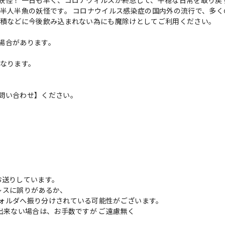
妖怪！ 一日も早く、コロナウィルスが終息して、平穏な日常を取り戻
る半人半魚の妖怪です。 コロナウイルス感染症の国内外の流行で、多く
蓄積などに今後飲み込まれない為にも魔除けとしてご利用ください。
場合があります。
異なります。
問い合わせ】ください。
お送りしています。
レスに誤りがあるか、
ォルダへ振り分けされている可能性がございます。
出来ない場合は、お手数ですが ご遠慮無く