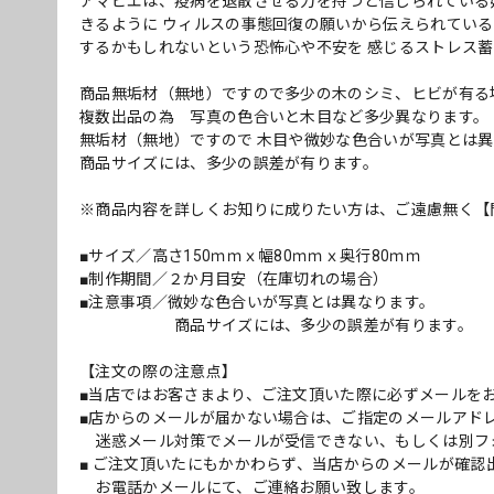
アマビエは、疫病を退散させる力を持つと信じられている
きるように ウィルスの事態回復の願いから伝えられてい
するかもしれないという恐怖心や不安を 感じるストレス
商品無垢材（無地）ですので多少の木のシミ、ヒビが有る
複数出品の為 写真の色合いと木目など多少異なります。
無垢材（無地）ですので 木目や微妙な色合いが写真とは
商品サイズには、多少の誤差が有ります。
※商品内容を詳しくお知りに成りたい方は、ご遠慮無く【
■サイズ／高さ150ｍｍｘ幅80ｍｍｘ奥行80ｍｍ
■制作期間／２か月目安（在庫切れの場合）
■注意事項／微妙な色合いが写真とは異なります。
商品サイズには、多少の誤差が有ります。
【注文の際の注意点】
■当店ではお客さまより、ご注文頂いた際に必ずメールを
■店からのメールが届かない場合は、ご指定のメールアド
迷惑メール対策でメールが受信できない、もしくは別フ
■ ご注文頂いたにもかかわらず、当店からのメールが確認
お電話かメールにて、ご連絡お願い致します。