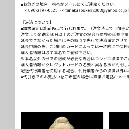
■お急ぎの場合 携帯かメールにてご連絡ください。
< 090-3197-0525 > <
tanakasouken2003@yahoo.co.jp
【決済について】
■請求確定は出荷時点で行われます。（注文時点では御座
注文より発送迄60日以上のご注文の場合与信枠の延長申請
延長できなかった場合はその時点で先行で決済確定させて
延長申請の際、ご利用のカードによっては一時的に与信枠
購入者情報は必ず本名でご登録下さい。
※本名以外の形での記載が必要な場合はコンビニ決済でご
購入者情報がクレジットカードの名義と異なる事が判明し
配送代行業者を使用する場合、代行業者からの決済以外は
■代引きでのお支払いをご希望の場合は直接お電話かメー