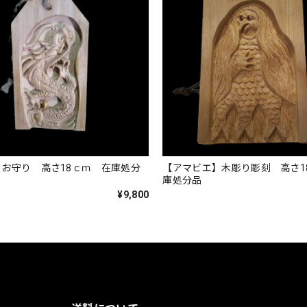
お守り 高さ18ｃｍ 在庫処分
【アマビエ】木彫り彫刻 高さ1
庫処分品
¥9,800