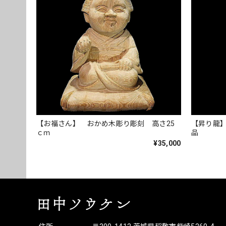
【お福さん】 おかめ木彫り彫刻 高さ25
【昇り龍】
ｃｍ
品
¥35,000