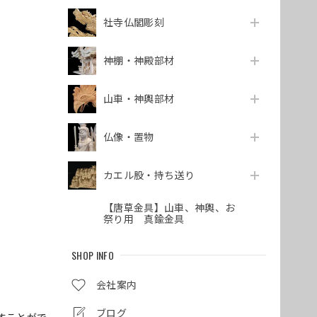
社寺仏閣彫刻
神棚・神殿部材
山車・神輿部材
仏像・置物
カエル股・持ち送り
【唐草金具】山車、神輿、お
祭り用 真鍮金具
SHOP INFO
会社案内
ブログ