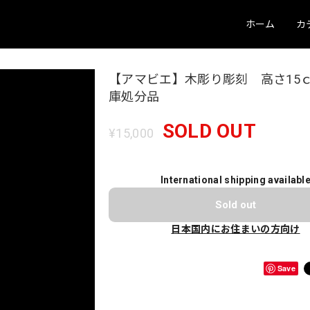
ホーム
カ
【アマビエ】木彫り彫刻 高さ15
庫処分品
SOLD OUT
¥15,000
International shipping availabl
Sold out
日本国内にお住まいの方向け
Save