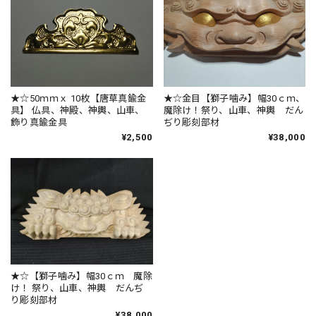
★☆50ｍｍｘ 10枚【唐草真鍮金
★☆金目【獅子噛み】幅30ｃｍ、
具】 仏具、神殿、神輿、山車、
魔除け！祭り、山車、神輿 だん
飾り真鍮金具
ぢり彫刻部材
¥2,500
¥38,000
★☆【獅子噛み】幅30ｃｍ 魔除
け！ 祭り、山車、神輿 だんぢ
り彫刻部材
¥38,000