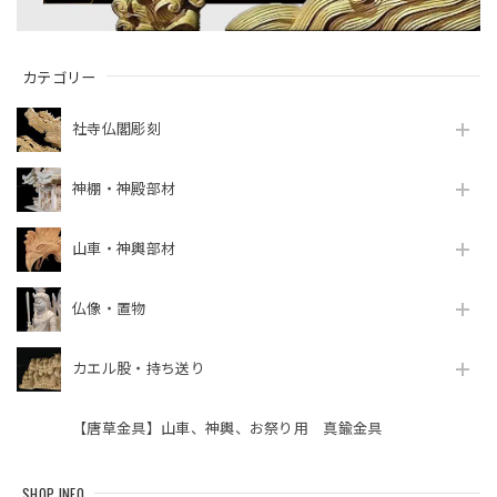
カテゴリー
社寺仏閣彫刻
神棚・神殿部材
山車・神輿部材
仏像・置物
カエル股・持ち送り
【唐草金具】山車、神輿、お祭り用 真鍮金具
SHOP INFO