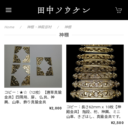
Home
神棚・神殿部材
神棚
神棚
コピー：★☆（12枚）【唐草真鍮
金具】四隅用、扉、 仏具、神
輿、山車、飾り真鍮金具
コピー：長さ62ｍｍｘ 10枚【神
¥2,000
殿金具】 階段、桁、神輿、ミニ
山車、きざはし、真鍮金具です。
¥2,500