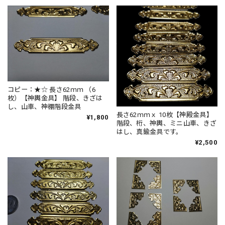
コピー：★☆ 長さ62ｍｍ （6
枚）【神輿金具】 階段、きざは
し、山車、神棚階段金具
長さ62ｍｍｘ 10枚【神殿金具】
¥1,800
階段、桁、神輿、ミニ山車、きざ
はし、真鍮金具です。
¥2,500