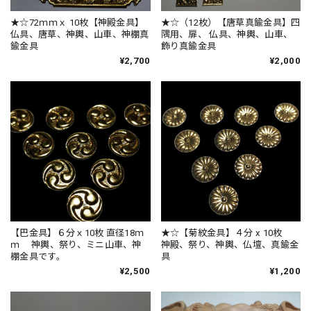
★☆72ｍｍｘ 10枚【神殿金具】
★☆（12枚）【唐草真鍮金具】四
仏具、唐草、神輿、山車、神棚真
隅用、扉、 仏具、神輿、山車、
鍮金具
飾り真鍮金具
¥2,700
¥2,000
【巴金具】６分ｘ10枚 直径18ｍ
★☆【菊紋金具】４分 x 10枚
ｍ 神輿、祭り、ミニ山車、神
神殿、祭り、神輿、仏壇、真鍮金
棚金具です。
具
¥2,500
¥1,200