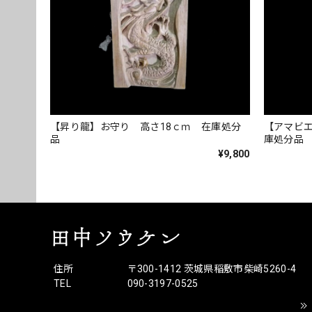
【昇り龍】お守り 高さ18ｃｍ 在庫処分
【アマビエ
品
庫処分品
¥9,800
住所
〒300-1412 茨城県稲敷市柴崎5260-4
TEL
090-3197-0525