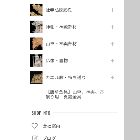
社寺仏閣彫刻
神棚・神殿部材
山車・神輿部材
仏像・置物
カエル股・持ち送り
【唐草金具】山車、神輿、お
祭り用 真鍮金具
SHOP INFO
会社案内
ブログ