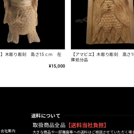
】木彫り彫刻 高さ15ｃｍ 在
【アマビエ】木彫り彫刻 高さ1
庫処分品
¥15,000
送料について
取扱商品全品
【送料当社負担】
会社案内
大きな商品や一部離島等への送料はご相談させていただく場