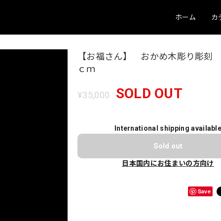
ホーム
カ
【お福さん】 おかめ木彫り彫刻 
ｃｍ
SOLD OUT
¥35,000
International shipping availabl
Sold out
日本国内にお住まいの方向け
Save