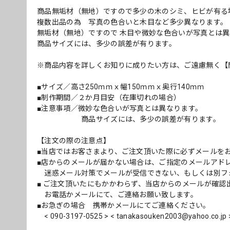
商品無垢材（無地）ですので多少の木のシミ、ヒビが有る
複数出品の為 写真の色合いと木目など多少異なります。
無垢材（無地）ですので 木目や微妙な色合いが写真とは
商品サイズには、多少の誤差が有ります。
※商品内容を詳しくお知りに成りたい方は、ご遠慮無く【
■サイズ／高さ250ｍｍｘ幅150ｍｍｘ奥行140ｍｍ
■制作期間／２か月目安（在庫切れの場合）
■注意事項／微妙な色合いが写真とは異なります。
商品サイズには、多少の誤差が有ります。
【注文の際の注意点】
■当店ではお客さまより、ご注文頂いた際に必ずメールを
■店からのメールが届かない場合は、ご指定のメールアド
迷惑メール対策でメールが受信できない、もしくは別フ
■ ご注文頂いたにもかかわらず、当店からのメールが確認
お電話かメールにて、ご連絡お願い致します。
■お急ぎの場合 携帯かメールにてご連絡ください。
< 090-3197-0525 > <
tanakasouken2003@yahoo.co.jp