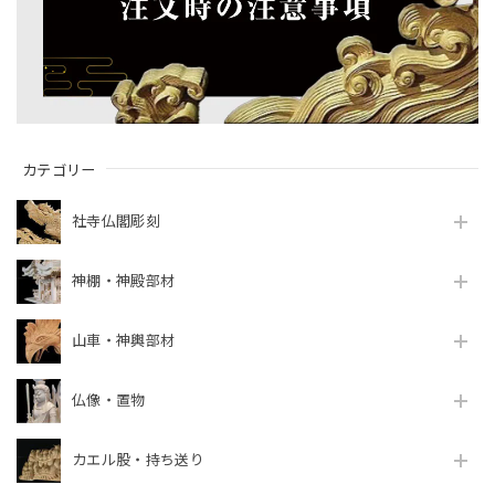
カテゴリー
社寺仏閣彫刻
神棚・神殿部材
山車・神輿部材
仏像・置物
カエル股・持ち送り