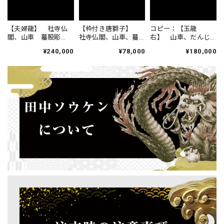
【夫婦龍】 社寺仏
【枠付き唐獅子】
コピー：【玉龍
閣、山車 蟇股彫
社寺仏閣、山車、蟇
右】 山車、だんじ
刻 60ｃｍ
股彫刻 幅59ｃｍ
り、蟇股彫刻 60ｃ
¥240,000
¥78,000
¥180,000
ｍ