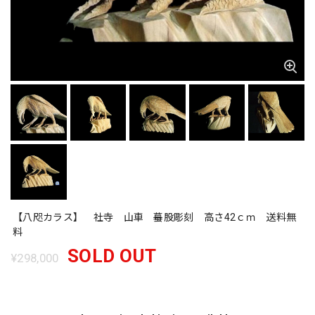
【八咫カラス】 社寺 山車 蟇股彫刻 高さ42ｃｍ 送料無
料
SOLD OUT
¥298,000