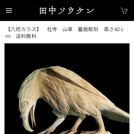
【八咫カラス】 社寺 山車 蟇股彫刻 高さ42ｃ
ｍ 送料無料