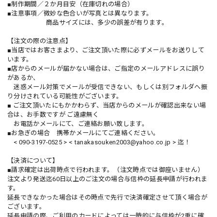
■制作期間／２か月目安（在庫切れの場合）
■注意事項／微妙な色合いが写真とは異なります。
商品サイズには、多少の誤差が有ります。
【注文の際の注意点】
■当店ではお客さまより、ご注文頂いた際に必ずメールをお送りして
います。
■店からのメールが届かない場合は、ご指定のメールアドレスに誤り
があるか、
迷惑メール対策でメールが受信できない、もしくは別フォルダへ振
り分けされている可能性がございます。
■ ご注文頂いたにもかかわらず、当店からのメールが確認出来ない場
合は、お手数ですが ご遠慮無く
お電話かメールにて、ご連絡お願い致します。
■お急ぎの場合 携帯かメールにてご連絡ください。
< 090-3197-0525 > <
tanakasouken2003@yahoo.co.jp
> 迄！
【決済について】
■請求確定は出荷時点で行われます。（注文時点では御座いません）
注文より発送迄60日以上のご注文の場合与信枠の延長申請が行われま
す。
延長できなかった場合はその時点で先行で決済確定させて頂く場合が
ございます。
延長申請の際、ご利用のカードによっては一時的に与信枠が2重に確