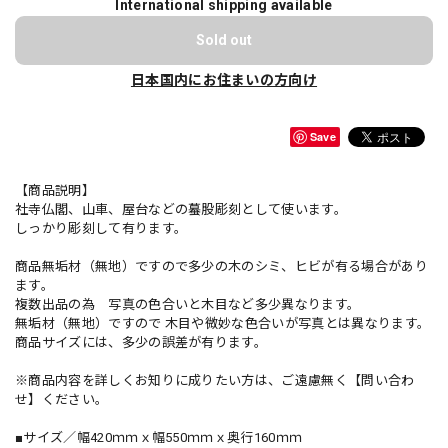
International shipping available
Sold out
日本国内にお住まいの方向け
Save
【商品説明】
社寺仏閣、山車、屋台などの蟇股彫刻として使います。
しっかり彫刻して有ります。
商品無垢材（無地）ですので多少の木のシミ、ヒビが有る場合があり
ます。
複数出品の為 写真の色合いと木目など多少異なります。
無垢材（無地）ですので 木目や微妙な色合いが写真とは異なります。
商品サイズには、多少の誤差が有ります。
※商品内容を詳しくお知りに成りたい方は、ご遠慮無く【問い合わ
せ】ください。
■サイズ／幅420ｍｍｘ幅550ｍｍｘ奥行160ｍｍ