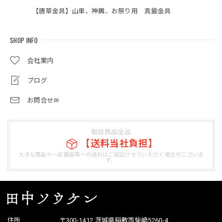
【唐草金具】山車、神輿、お祭り用 真鍮金具
SHOP INFO
会社案内
ブログ
お問合せ✉
取扱商品全品
【送料当社負担】
大きな商品や一部離島等への送料はご相談させていただく場合がございま
す。
住所
〒300-1412 茨城県稲敷市柴崎5260-4