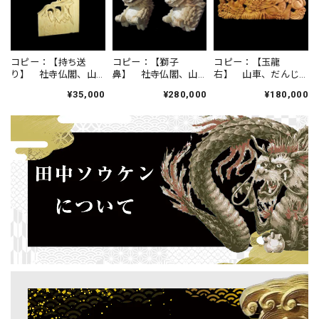
コピー：【持ち送
コピー：【獅子
コピー：【玉龍
り】 社寺仏閣、山
鼻】 社寺仏閣、山
右】 山車、だんじ
車唐草彫刻 長さ37
車、だんぢり 木鼻
り、蟇股彫刻 60ｃ
¥35,000
¥280,000
¥180,000
ｃｍ
６寸 １組（２体）
ｍ