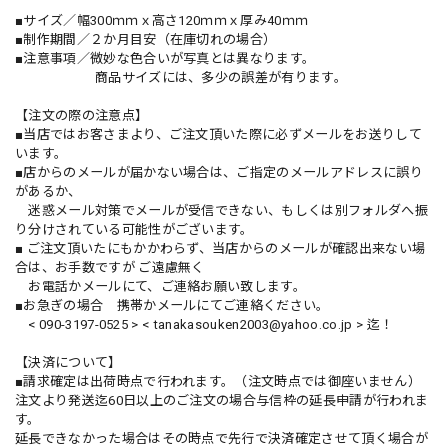
■サイズ／幅300ｍｍｘ高さ120ｍｍｘ厚み40ｍｍ
■制作期間／２か月目安（在庫切れの場合）
■注意事項／微妙な色合いが写真とは異なります。
商品サイズには、多少の誤差が有ります。
【注文の際の注意点】
■当店ではお客さまより、ご注文頂いた際に必ずメールをお送りして
います。
■店からのメールが届かない場合は、ご指定のメールアドレスに誤り
があるか、
迷惑メール対策でメールが受信できない、もしくは別フォルダへ振
り分けされている可能性がございます。
■ ご注文頂いたにもかかわらず、当店からのメールが確認出来ない場
合は、お手数ですが ご遠慮無く
お電話かメールにて、ご連絡お願い致します。
■お急ぎの場合 携帯かメールにてご連絡ください。
< 090-3197-0525 > <
tanakasouken2003@yahoo.co.jp
> 迄！
【決済について】
■請求確定は出荷時点で行われます。（注文時点では御座いません）
注文より発送迄60日以上のご注文の場合与信枠の延長申請が行われま
す。
延長できなかった場合はその時点で先行で決済確定させて頂く場合が