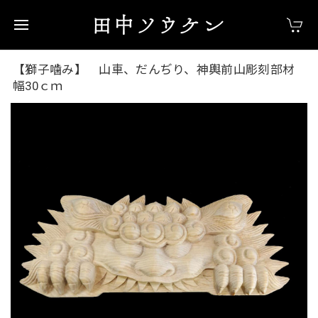
【獅子噛み】 山車、だんぢり、神輿前山彫刻部材
幅30ｃｍ