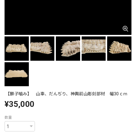
【獅子噛み】 山車、だんぢり、神輿前山彫刻部材 幅30ｃｍ
¥35,000
数量