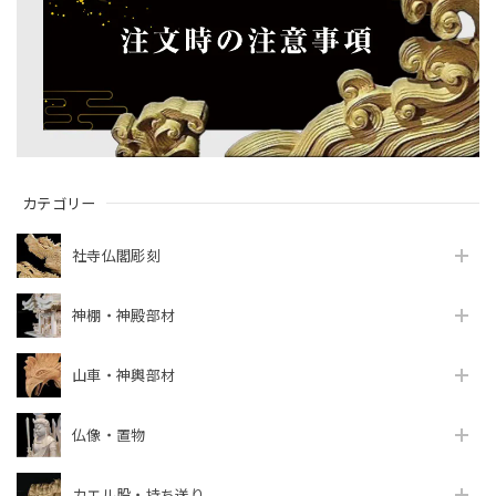
カテゴリー
社寺仏閣彫刻
神棚・神殿部材
山車・神輿部材
仏像・置物
カエル股・持ち送り